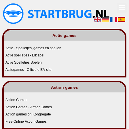
Actie games
Actie - Spelletjes, games en spellen
Actie spelletjes - Elk spel
Actie Spelletjes Spelen
Actiegames - Officiële EA-site
Action games
Action Games
Action Games - Armor Games
Action games on Kongregate
Free Online Action Games