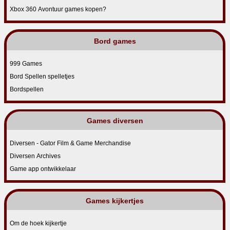
Xbox 360 Avontuur games kopen?
Bord games
999 Games
Bord Spellen spelletjes
Bordspellen
Games diversen
Diversen - Gator Film & Game Merchandise
Diversen Archives
Game app ontwikkelaar
Games kijkertjes
Om de hoek kijkertje