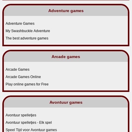
Adventure games
Adventure Games
My Swashbuckle Adventure
The best adventure games
Arcade games
Arcade Games
Arcade Games Online
Play online games for Free
Avontuur games
Avontuur spelletjes
Avontuur spelletjes - Elk spel
Speel Tijd voor Avontuur games