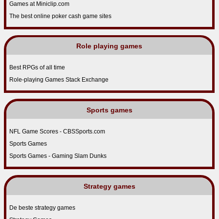
Games at Miniclip.com
The best online poker cash game sites
Role playing games
Best RPGs of all time
Role-playing Games Stack Exchange
Sports games
NFL Game Scores - CBSSports.com
Sports Games
Sports Games - Gaming Slam Dunks
Strategy games
De beste strategy games